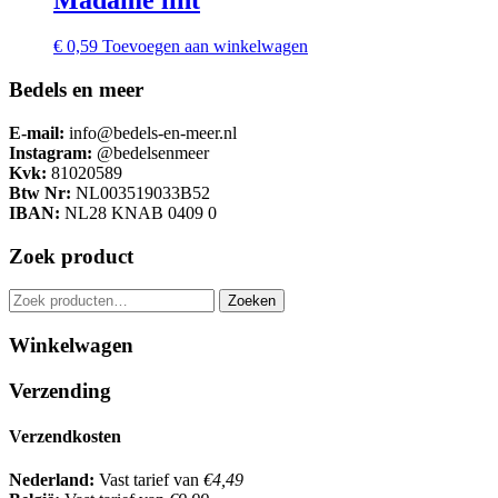
€
0,59
Toevoegen aan winkelwagen
Bedels en meer
E-mail:
info@bedels-en-meer.nl
Instagram:
@bedelsenmeer
Kvk:
81020589
Btw Nr:
NL003519033B52
IBAN:
NL28 KNAB 0409 0
Zoek product
Zoeken
Zoeken
naar:
Winkelwagen
Verzending
Verzendkosten
Nederland:
Vast tarief van
€4,49