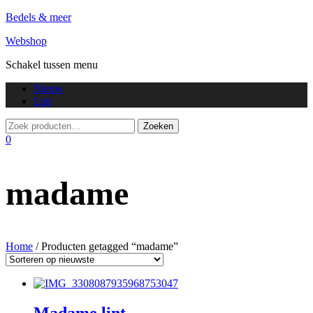
Bedels & meer
Webshop
Schakel tussen menu
Nieuw
Lint
0
madame
Home
/ Producten getagged “madame”
Madame lint